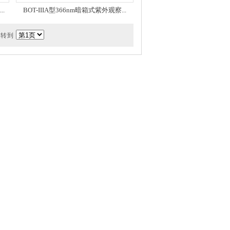
.
BOT-IIIA型366nm暗箱式紫外观察...
 跳转到