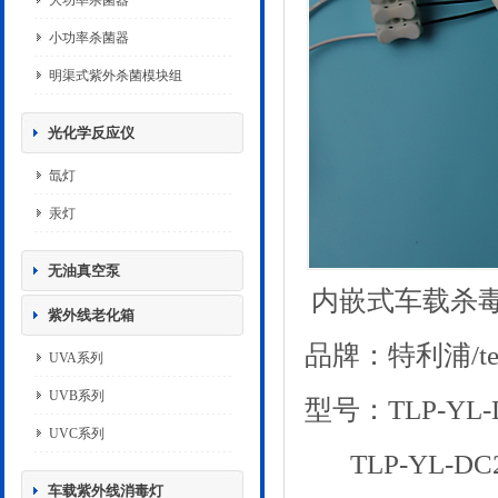
大功率杀菌器
小功率杀菌器
明渠式紫外杀菌模块组
光化学反应仪
氙灯
汞灯
无油真空泵
内嵌式车载杀
紫外线老化箱
品牌：特利浦
/t
UVA系列
UVB系列
型号：
TLP-YL
UVC系列
TLP-YL-DC
车载紫外线消毒灯