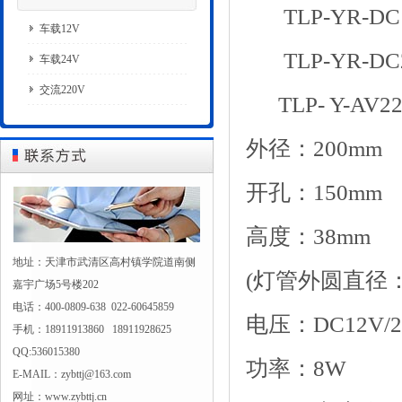
TLP-YR-D
车载12V
TLP-YR-D
车载24V
交流220V
TLP- Y-AV2
外径：
200mm
开孔：
150mm
高度：
38mm
地址：天津市武清区高村镇学院道南侧
(
灯管外圆直径
嘉宇广场5号楼202
电话：400-0809-638 022-60645859
电压：
DC12V/
手机：18911913860 18911928625
QQ:536015380
功率：
8W
E-MAIL：zybttj@163.com
网址：www.zybttj.cn